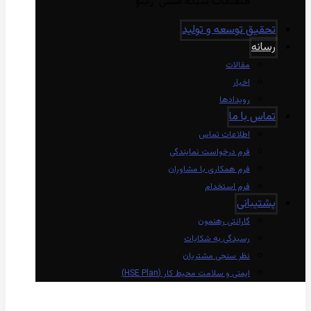
متعلقات شبکه مسی راینو
تحقیق توسعه و تولید
رسانه
مقالات
اخبار
رویدادها
تماس با ما
اطلاعات تماس
فرم درخواست نمایندگی
فرم همکاری با مشاوران
فرم استخدام
پشتیبانی
گارانتی رهنمون
رسیدگی به شکایات
نظر سنجی مشتریان
ایمنی و سلامت محیط کار (HSE Plan)
linkedin
Instagram
twitter
aparat
whatsapp