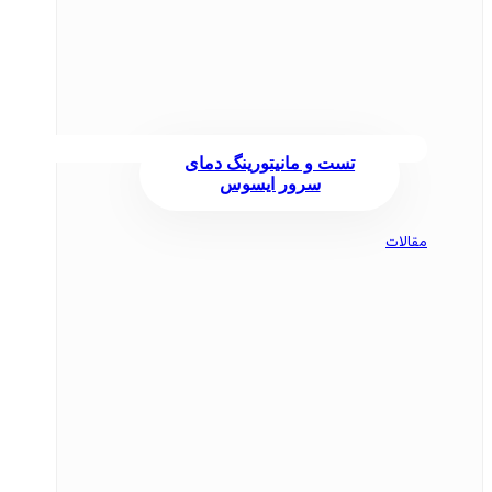
تست و مانیتورینگ دمای
سرور ایسوس
مقالات