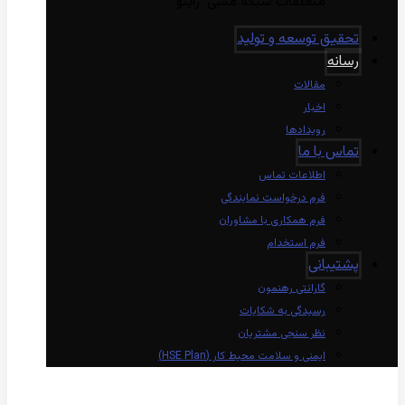
متعلقات شبکه مسی راینو
تحقیق توسعه و تولید
رسانه
مقالات
اخبار
رویدادها
تماس با ما
اطلاعات تماس
فرم درخواست نمایندگی
فرم همکاری با مشاوران
فرم استخدام
پشتیبانی
گارانتی رهنمون
رسیدگی به شکایات
نظر سنجی مشتریان
ایمنی و سلامت محیط کار (HSE Plan)
linkedin
Instagram
twitter
aparat
whatsapp