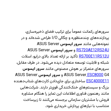
سرورهای رکمانت عموماً برای ترکیب فضای ذخیره‌سازی،
پردازنده‌های چندمنظوره و چگالی I/O طراحی شده‌اند و در
نمونه‌هایی مانند
سرور ایسوس
ASUS Server
RS720AE12RS24U
و
سرور ایسوس
ASUS Server
RS700E11RS12U
تأکید بر ارائه تعداد بالای درایو، اسلات‌
شبکه و قابلیت توسعه متعادل دیده می‌شود. در طرف مقابل،
سرورهای متمرکز بر هوش مصنوعی مانند
سرور ایسوس
G4 و
ESC8000
ASUS Server
سرور ایسوس
ASUS Server
ESC4000E11
ساختاری برای جای‌دادن کارت‌های شتاب‌دهنده
بزرگ و سیستم‌های خنک‌کنندگی قوی‌تر دارند. شرکت‌هایی
مانند رهنمون فناوری اطلاعات این تمایز را هنگام مشاوره
فروش با مشتریان سازمانی برجسته می‌کنند تا زیرساخت
متناسب با نیازهای پردازش خریداری شود.