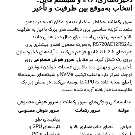
انتخاب به‌موقع بین ظرفیت و تأخیر
سرور رکمانت
به‌خاطر ساختار بدنه و امکان تعبیه درایوهای
متعدد، گزینه مناسبی برای دیتاست‌های بزرگ با نیاز به ظرفیت
بالا و دسترسی ترتیبی است؛ برای مثال مدل‌هایی مانند
RS720AE12RS24U به‌صورت معمول فضای بیشتری برای
هاردهای 2.5 یا 3.5 اینچ فراهم می‌کنند تا آرایه‌های ذخیره‌سازی
درون رک شکل گیرد. در مقابل،
سرور هوش مصنوعی
روی
تأخیر پایین و پهنای باند بالا برای عملیات خواندن/نوشتن
کوچک تمرکز دارد و اغلب ترکیب NVMe و شبکه‌های سرعت‌بالا
را برای تغذیه داده به GPUها توصیه می‌کند. در بخش زیر یک
مقایسه ساختاریافته آورده شده است.
مقایسه کلی ویژگی‌های
سرور رکمانت
و
سرور هوش مصنوعی
مولفه
سرور رکمانت
سرور هوش مصنوعی
پیکربندی برای
طراحی
فضای ذخیره‌سازی بالا و
کارت‌های GPU و
فیزیکی
اسلات‌های متعادل
شیارهای PCIe