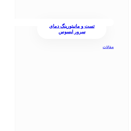
تست و مانیتورینگ دمای
سرور ایسوس
مقالات