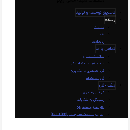
متعلقات شبکه مسی راینو
تحقیق توسعه و تولید
رسانه
مقالات
اخبار
رویدادها
تماس با ما
اطلاعات تماس
فرم درخواست نمایندگی
فرم همکاری با مشاوران
فرم استخدام
پشتیبانی
گارانتی رهنمون
رسیدگی به شکایات
نظر سنجی مشتریان
ایمنی و سلامت محیط کار (HSE Plan)
linkedin
Instagram
twitter
aparat
whatsapp