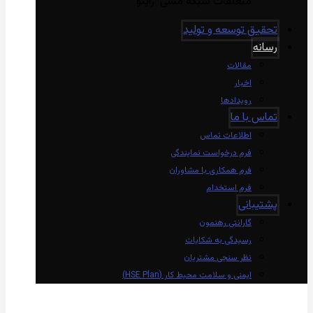
متعلقات شبکه مسی راینو
تحقیق توسعه و تولید
رسانه
مقالات
اخبار
رویدادها
تماس با ما
اطلاعات تماس
فرم درخواست نمایندگی
فرم همکاری با مشاوران
فرم استخدام
پشتیبانی
گارانتی رهنمون
رسیدگی به شکایات
نظر سنجی مشتریان
ایمنی و سلامت محیط کار (HSE Plan)
linkedin
Instagram
twitter
aparat
whatsapp