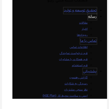
متعلقات شبکه مسی راینو
تحقیق توسعه و تولید
رسانه
مقالات
اخبار
رویدادها
تماس با ما
اطلاعات تماس
فرم درخواست نمایندگی
فرم همکاری با مشاوران
فرم استخدام
پشتیبانی
گارانتی رهنمون
رسیدگی به شکایات
نظر سنجی مشتریان
ایمنی و سلامت محیط کار (HSE Plan)
linkedin
Instagram
twitter
aparat
whatsapp