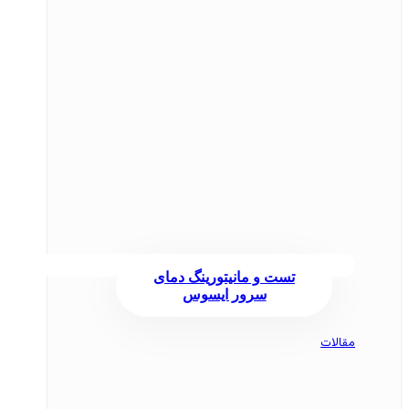
تست و مانیتورینگ دمای
سرور ایسوس
مقالات