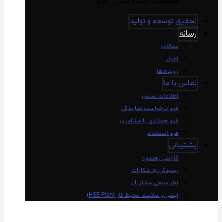
متعلقات شبکه مسی راینو
تحقیق توسعه و تولید
رسانه
مقالات
اخبار
رویدادها
تماس با ما
اطلاعات تماس
فرم درخواست نمایندگی
فرم همکاری با مشاوران
فرم استخدام
پشتیبانی
گارانتی رهنمون
رسیدگی به شکایات
نظر سنجی مشتریان
ایمنی و سلامت محیط کار (HSE Plan)
linkedin
Instagram
twitter
aparat
whatsapp