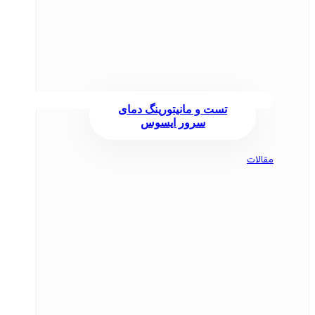
تست و مانیتورینگ دمای
سرور ایسوس
مقالات