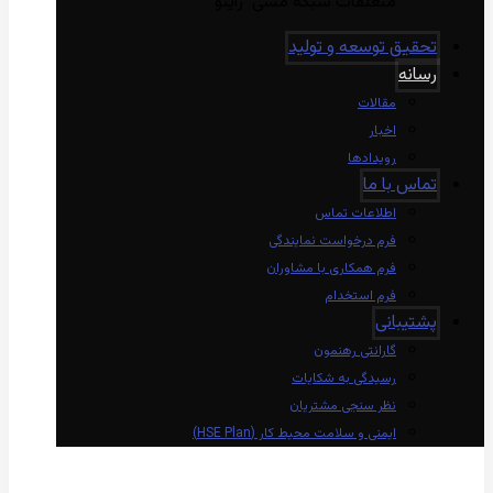
متعلقات شبکه مسی راینو
تحقیق توسعه و تولید
رسانه
مقالات
اخبار
رویدادها
تماس با ما
اطلاعات تماس
فرم درخواست نمایندگی
فرم همکاری با مشاوران
فرم استخدام
پشتیبانی
گارانتی رهنمون
رسیدگی به شکایات
نظر سنجی مشتریان
ایمنی و سلامت محیط کار (HSE Plan)
linkedin
Instagram
twitter
aparat
whatsapp