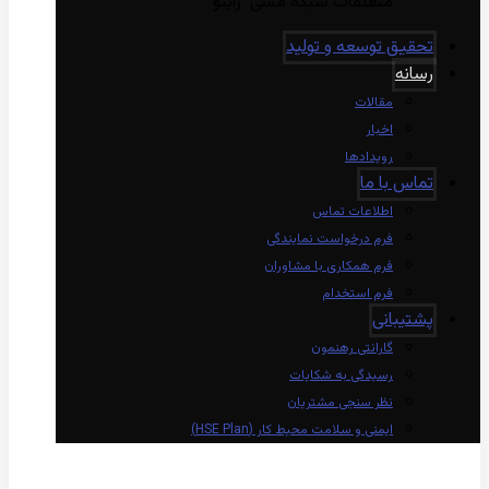
متعلقات شبکه مسی راینو
تحقیق توسعه و تولید
رسانه
مقالات
اخبار
رویدادها
تماس با ما
اطلاعات تماس
فرم درخواست نمایندگی
فرم همکاری با مشاوران
فرم استخدام
پشتیبانی
گارانتی رهنمون
رسیدگی به شکایات
نظر سنجی مشتریان
ایمنی و سلامت محیط کار (HSE Plan)
linkedin
Instagram
twitter
aparat
whatsapp