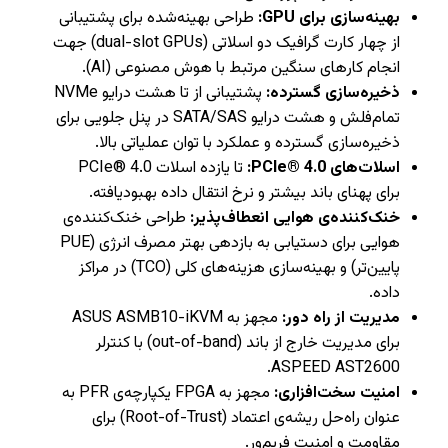
بهینه‌سازی برای GPU:
طراحی بهینه‌شده برای پشتیبانی
از چهار کارت گرافیک دو اسلاتی (dual-slot GPUs) جهت
انجام کارهای سنگین مرتبط با هوش مصنوعی (AI).
ذخیره‌سازی گسترده:
پشتیبانی از تا هشت درایو NVMe
تمام‌فلش و هشت درایو SATA/SAS در پنل جلویی برای
ذخیره‌سازی گسترده و عملکرد با توان عملیاتی بالا.
اسلات‌های PCIe® 4.0:
تا یازده اسلات PCIe® 4.0
برای پهنای باند بیشتر و نرخ انتقال داده بهبودیافته.
خنک‌کننده‌ی هوایی انعطاف‌پذیر:
طراحی خنک‌کننده‌ی
هوایی برای دستیابی به بازدهی بهتر مصرف انرژی (PUE
پایین‌تر) و بهینه‌سازی هزینه‌های کلی (TCO) در مراکز
داده.
مدیریت از راه دور:
مجهز به ASUS ASMB10-iKVM
برای مدیریت خارج از باند (out-of-band) با کنترلر
ASPEED AST2600.
امنیت سخت‌افزاری:
مجهز به FPGA یکپارچه‌ی PFR به
عنوان راه‌حل ریشه‌ی اعتماد (Root-of-Trust) برای
مقاومت و امنیت فریم‌ور.