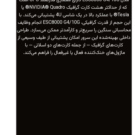
مدل ESC8000 G4/10G دارای معماری قدرتمند GPU است
که از حداکثر هشت کارت گرافیک NVIDIA® Quadro® یا
Tesla® با عملکرد بالا در یک شاسی 4U پشتیبانی می‌کند. با
این حجم از قدرت گرافیکی، ESC8000 G4/10G انجام وظایف
محاسباتی سنگین را سریع‌تر و کارآمدتر ممکن می‌سازد. طراحی
داخلی بهینه‌شده این سرور امکان پشتیبانی از طیف وسیعی از
کارت‌های گرافیک — از جمله کارت‌های دو اسلاتی — با
ماژول‌های خنک‌کننده فعال یا غیرفعال را فراهم می‌کند.