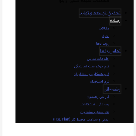
متعلقات شبکه مسی راینو
تحقیق توسعه و تولید
رسانه
مقالات
اخبار
رویدادها
تماس با ما
اطلاعات تماس
فرم درخواست نمایندگی
فرم همکاری با مشاوران
فرم استخدام
پشتیبانی
گارانتی رهنمون
رسیدگی به شکایات
نظر سنجی مشتریان
ایمنی و سلامت محیط کار (HSE Plan)
linkedin
Instagram
twitter
aparat
whatsapp