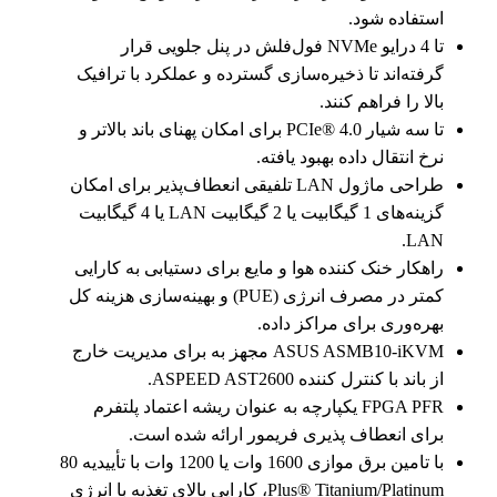
استفاده شود.
تا 4 درایو NVMe فول‌فلش در پنل جلویی قرار
گرفته‌اند تا ذخیره‌سازی گسترده و عملکرد با ترافیک
بالا را فراهم کنند.
تا سه شیار PCIe® 4.0 برای امکان پهنای باند بالاتر و
نرخ انتقال داده بهبود یافته.
طراحی ماژول LAN تلفیقی انعطاف‌پذیر برای امکان
گزینه‌های 1 گیگابیت یا 2 گیگابیت LAN یا 4 گیگابیت
LAN.
راهکار خنک کننده هوا و مایع برای دستیابی به کارایی
کمتر در مصرف انرژی (PUE) و بهینه‌سازی هزینه کل
بهره‌وری برای مراکز داده.
ASUS ASMB10-iKVM مجهز به برای مدیریت خارج
از باند با کنترل کننده ASPEED AST2600.
FPGA PFR یکپارچه به عنوان ریشه اعتماد پلتفرم
برای انعطاف پذیری فریمور ارائه شده است.
با تامین برق موازی 1600 وات یا 1200 وات با تأییدیه 80
Plus® Titanium/Platinum، کارایی بالای تغذیه با انرژی