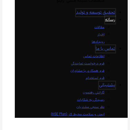
متعلقات شبکه مسی راینو
تحقیق توسعه و تولید
رسانه
مقالات
اخبار
رویدادها
تماس با ما
اطلاعات تماس
فرم درخواست نمایندگی
فرم همکاری با مشاوران
فرم استخدام
پشتیبانی
گارانتی رهنمون
رسیدگی به شکایات
نظر سنجی مشتریان
ایمنی و سلامت محیط کار (HSE Plan)
linkedin
Instagram
twitter
aparat
whatsapp