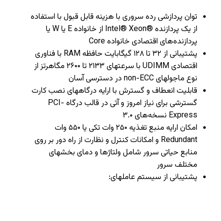
توان پردازشی رده سروری با هزینه قابل قبول با استفاده
از یک پردازنده ®Intel® Xeon از خانواده E یا W یا
پردازنده‌های اقتصادی خانواده Core
پشتیبانی از ۳۲ تا ۱۲۸ گیگابایت حافظه RAM با فناوری
اقتصادی UDIMM با سرعتهای ۲۱۳۳ تا ۲۶۰۰ مگاهرتز از
نوع ماجولهای non-ECC در دسترسی آسان
قابلیت انعطاف و گسترش با ارایه درگاههای نصب کارت
گسترشی برای نیاز امروز و آتی در قالب درگاه PCI-
Express نسخه‌های ۳.۰
امکان ارایه منبع تغذیه ۲۵۰ وات تکی یا ۵۵۰ وات
Redundant و امکانات کنترل و نظارت از راه دور بر روی
منابع حیاتی سرور شامل ولتاژها و دمای بخشهای
مختلف سرور
پشتیبانی از سیستم عاملهای: