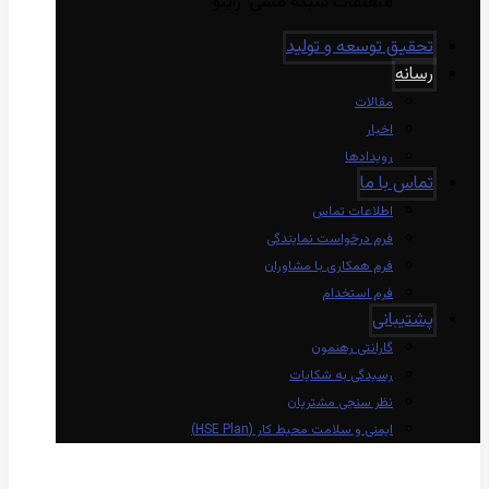
متعلقات شبکه مسی راینو
تحقیق توسعه و تولید
رسانه
مقالات
اخبار
رویدادها
تماس با ما
اطلاعات تماس
فرم درخواست نمایندگی
فرم همکاری با مشاوران
فرم استخدام
پشتیبانی
گارانتی رهنمون
رسیدگی به شکایات
نظر سنجی مشتریان
ایمنی و سلامت محیط کار (HSE Plan)
linkedin
Instagram
twitter
aparat
whatsapp