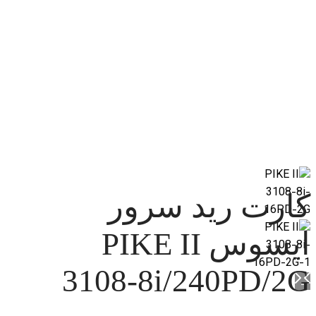
کارت رید سرور
ایسوس PIKE II
3108-8i/240PD/2G