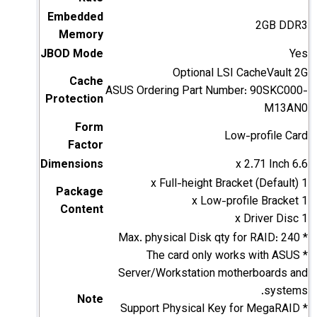
Embedded
2GB DDR3
Memory
JBOD Mode
Yes
Optional LSI CacheVault 2G
Cache
ASUS Ordering Part Number: 90SKC000-
Protection
M13AN0
Form
Low-profile Card
Factor
Dimensions
6.6 x 2.71 Inch
1 x Full-height Bracket (Default)
Package
1 x Low-profile Bracket
Content
1 x Driver Disc
* Max. physical Disk qty for RAID: 240
* The card only works with ASUS
Server/Workstation motherboards and
systems.
Note
* Support Physical Key for MegaRAID