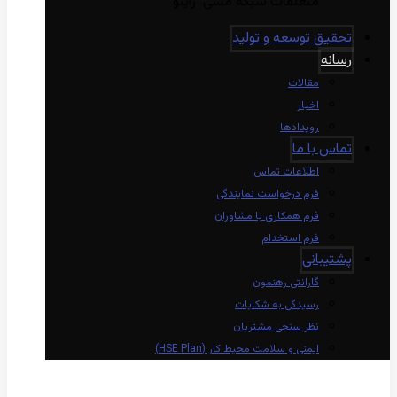
متعلقات شبکه مسی راینو
تحقیق توسعه و تولید
رسانه
مقالات
اخبار
رویدادها
تماس با ما
اطلاعات تماس
فرم درخواست نمایندگی
فرم همکاری با مشاوران
فرم استخدام
پشتیبانی
گارانتی رهنمون
رسیدگی به شکایات
نظر سنجی مشتریان
ایمنی و سلامت محیط کار (HSE Plan)
linkedin
Instagram
twitter
aparat
whatsapp