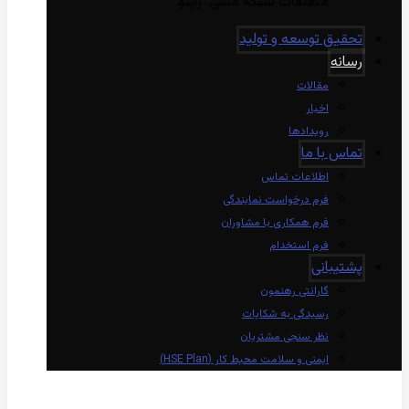
متعلقات شبکه مسی راینو
تحقیق توسعه و تولید
رسانه
مقالات
اخبار
رویدادها
تماس با ما
اطلاعات تماس
فرم درخواست نمایندگی
فرم همکاری با مشاوران
فرم استخدام
پشتیبانی
گارانتی رهنمون
رسیدگی به شکایات
نظر سنجی مشتریان
ایمنی و سلامت محیط کار (HSE Plan)
linkedin
Instagram
twitter
aparat
whatsapp