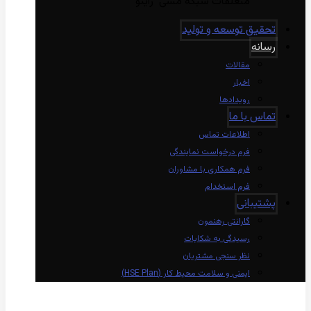
متعلقات شبکه مسی راینو
تحقیق توسعه و تولید
رسانه
مقالات
اخبار
رویدادها
تماس با ما
اطلاعات تماس
فرم درخواست نمایندگی
فرم همکاری با مشاوران
فرم استخدام
پشتیبانی
گارانتی رهنمون
رسیدگی به شکایات
نظر سنجی مشتریان
ایمنی و سلامت محیط کار (HSE Plan)
linkedin
Instagram
twitter
aparat
whatsapp